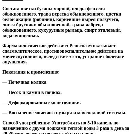
Состав: цветки бузины чорной, плоды фенхеля
обыкновенного, трава вереска обыкновенного, цветки
белой акации (робинии), корневище пырея ползучего,
листя брусники обыкновенной, трава чабреца
обыкновенного, кукурузные рыльца, спирт этиловый,
вода очищенная.
Фармакологическое действие: Реноспазм оказывает
спазмолитическое, противовоспалительное действие на
мочеиспускание и, вследствие этого, устраняет болевые
ощущения.
Показания к применению:
— Почечная колика.
— Песок и камни в почках.
— Деформированные мочеточники.
— Воспаление мочевого пузыря и мочеполовой системы.
Способ употребления: Употреблять по 5-10 капель по
назначению с двумя ложками теплой воды 3 раза в день за
20-30 мин. до еды и четвертый раз на ночь.