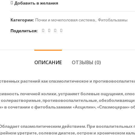
Добавить в желания
Категории:
Почки и мочеполовая система
,
Фитобальзамы
Поделиться
ОПИСАНИЕ
ОТЗЫВЫ (0)
твенных растений как спазмолитическое и противовоспалите
сивность почечной колики, устраняет болевые ощущения, сп
ие, солерастворимые, противовоспалительные, обезболивающи
» в сочетании с фитобальзамами «Асцилин», «Спазмоцеран» о
 Обладает спазмолитическим действием. При воспалительных п
орейном уретрите, солевом диатезе, остром и хроническом ка