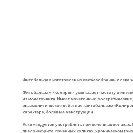
Фитобальзам изготовлен из свежесобранных лекарс
Фитобальзам «Колирен» уменьшает частоту и интен
из мочеточника. Имеет мочегонные, холеретическ
спазмолитическое действие, фитобальзам «Колирен
характера, болевые менструации.
Рекомендуется употреблять при почечных коликах.
пиелонефрите, почечных коликах, хроническом гон