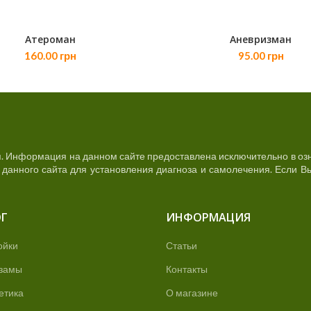
Атероман
Аневризман
В КОРЗИНУ
В КОРЗИНУ
160.00
грн
95.00
грн
. Информация на данном сайте предоставлена исключительно в озн
анного сайта для установления диагноза и самолечения. Если Вы
Г
ИНФОРМАЦИЯ
ойки
Статьи
замы
Контакты
етика
О магазине