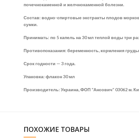
почечнокаменной и желчнокаменной болезни.
Состав: водно-спиртовые экстракты плодов моркови
сумки.
Принимать: по 5 капель на 30 мл теплой воды три раз
Противопоказания: беременность, кормления грудь
Срок годности — 3 года.
Упаковка: флакон 30 мл
Производитель: Украина, ФОП ”Ансович” 03062 м. Киев
ПОХОЖИЕ ТОВАРЫ