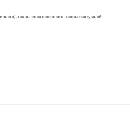
ичьего), травы овса посевного, травы пастушьей