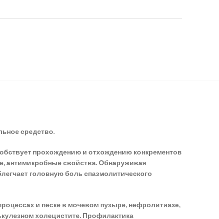
льное средство.
особствует прохождению и отхождению конкрементов
е, антимикробные свойства. Обнаруживая
блегчает головную боль спазмолитического
роцессах и песке в мочевом пузыре, нефролитиазе,
лькулезном холецистите. Профилактика