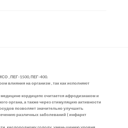
О , ПЕГ-1500, ПЕГ-400.
м влияния на организм , так как исполняют
й медицине кордицепс считается афродизиаком и
го органа, а также через стимуляцию активности
сосудов позволяет значительно улучшить
лечению различных заболеваний ( инфаркт
ти, кислородному голоду, уменьшению уровня