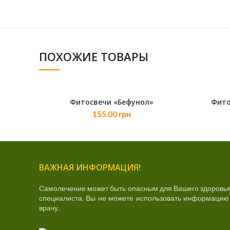
ПОХОЖИЕ ТОВАРЫ
Фитосвечи «Бефунол»
Фито
В КОРЗИНУ
155.00
грн
ВАЖНАЯ ИНФОРМАЦИЯ!
Самолечение может быть опасным для Вашего здоровья
специалиста. Вы не можете использовать информацию д
врачу.