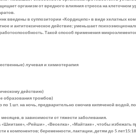
щищает организм от вредного влияния стресса на клеточном 
аратов.
к введены в суппозитории «Кордицепс» в виде хелатных ком
тное и антитоксическое действие; уменьшает психоэмоциональ
работоспособность. Такой способ применения микроэлементов
ачественные) лучевая и химиотерапия
тическому действию)
е образования тромбов)
 по 1 шт. на ночь, предварительно смочив кипяченой водой, п
х месяцев, в зависимости от тяжести заболевания.
«Шиитаке», «Рейши» , «Веселка» , «Майтаке» , чтобы избежать
 к компонентов; беременности, лактации, детям до 5 лет
15:18