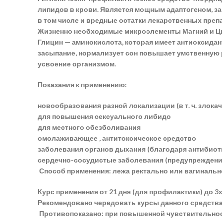
липидов в крови. Является мощным адаптогеном, за
в том числе и вредные остатки лекарственных преп
Жизненно необходимые микроэлементы Магний и Цин
Глицин — аминокислота, которая имеет антиоксидан
засыпание, нормализует сон повышает умственную 
усвоение организмом.
Показания к применению:
новообразования разной локализации (в т. ч. злок
для повышения сексуального либидо
для местного обезболивания
омолаживающее , антитоксическое средство
заболевания органов дыхания (благодаря антибио
сердечно-сосудистые заболевания (предупреждени
Способ применения: лежа ректально или вагинально
Курс применения от 21 дня (для профилактики) до 3
Рекомендовано чередовать курсы данного средства 
Противопоказано: при повышенной чувствительности