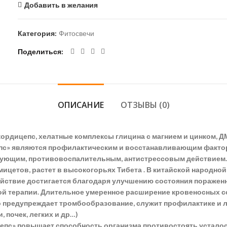
Добавить в желания
Категория:
Фитосвечи
Поделиться
ОПИСАНИЕ
ОТЗЫВЫ (0)
ордицепс, хелатные комплексы глицина с магнием и цинком, ДМС
пс» являются профилактическим и восстанавливающим факторо
ирующим, противовоспалительным, антистрессовым действием.
ицетов, растет в высокогорьях Тибета . В китайской народно
ствие достигается благодаря улучшению состояния пораженно
вой терапии. Длительное умеренное расширение кровеносных 
о предупреждает тромбообразование, служит профилактике и 
, почек, легких и др…)
епс» повышает способность организма противостоять усталос