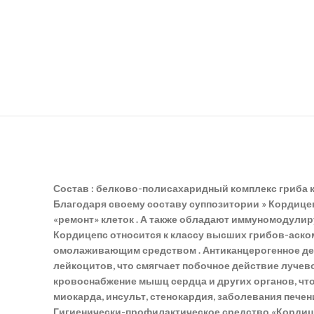
Состав : белково-полисахаридный комплекс гриба к
Благодаря своему составу суппозитории » Кордице
«ремонт» клеток . А также обладают иммуномодул
Кордицепс относится к классу высших грибов-аском
омолаживающим средством . Антиканцерогенное дей
лейкоцитов, что смягчает побочное действие луче
кровоснабжение мышц сердца и других органов, чт
миокарда, инсульт, стенокардия, заболевания печени
Гигиенически-профилактическое средство «Кордиц