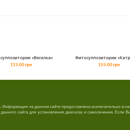
суппозитории «Веселка»
Фитосуппозитории «Кат
В КОРЗИНУ
В КОРЗИНУ
115.00
грн
155.00
грн
. Информация на данном сайте предоставлена исключительно в озн
анного сайта для установления диагноза и самолечения. Если Вы