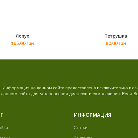
Лопух
Петрушка
В КОРЗИНУ
В КОРЗИНУ
165.00
грн
80.00
грн
. Информация на данном сайте предоставлена исключительно в озн
анного сайта для установления диагноза и самолечения. Если Вы
Г
ИНФОРМАЦИЯ
ойки
Статьи
замы
Контакты