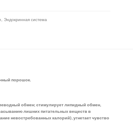
и
,
Эндокринная система
очный порошок.
леводный обмен; стимулирует липидный обмен,
всасыванию лишних питательных веществ в
гание невостребованных калорий), угнетает чувство