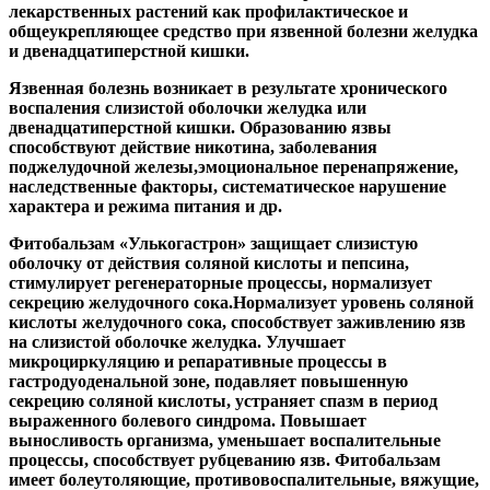
лекарственных растений как профилактическое и
общеукрепляющее средство при язвенной болезни желудка
и двенадцатиперстной кишки.
Язвенная болезнь возникает в результате хронического
воспаления слизистой оболочки желудка или
двенадцатиперстной кишки. Образованию язвы
способствуют действие никотина, заболевания
поджелудочной железы,эмоциональное перенапряжение,
наследственные факторы, систематическое нарушение
характера и режима питания и др.
Фитобальзам «Улькогастрон» защищает слизистую
оболочку от действия соляной кислоты и пепсина,
стимулирует регенераторные процессы, нормализует
секрецию желудочного сока.Нормализует уровень соляной
кислоты желудочного сока, способствует заживлению язв
на слизистой оболочке желудка. Улучшает
микроциркуляцию и репаративные процессы в
гастродуоденальной зоне, подавляет повышенную
секрецию соляной кислоты, устраняет спазм в период
выраженного болевого синдрома. Повышает
выносливость организма, уменьшает воспалительные
процессы, способствует рубцеванию язв. Фитобальзам
имеет болеутоляющие, противовоспалительные, вяжущие,