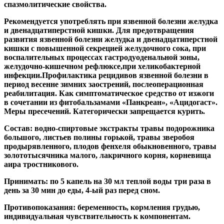
спазмолитические свойства.
Рекомендуется употреблять при язвенной болезни желудка
и двенадцатиперстной кишки. Для предотвращения
развития язвенной болезни желудка и двенадцатиперстной
кишки с повышенной секрецией желудочного сока, при
воспалительных процессах гастродуоденальной зоны,
желудочно-кишечном рефлюксе,при хеликобактерной
инфекции.Профилактика рецидивов язвенной болезни в
период весенне зимних заострений, послеоперационная
реабилитация. Как симптоматическое средство от изжоги
в сочетании из фитобальзамами «Панкреан», «Ацидогаст».
Меры пресечений. Категорически запрещается курить.
Состав: водно-спиртовые экстракты травы подорожника
большого, листьев полины горькой, травы зверобоя
продырявленного, плодов фенхеля обыкновенного, травы
золототысячника малого, лакричного корня, корневища
аира тростникового.
Принимать: по 5 капель на 30 мл теплой воды три раза в
день за 30 мин до еды, 4-ый раз перед сном.
Противопоказания: беременность, кормления грудью,
индивидуальная чувствительность к компонентам.